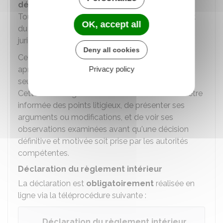
déclaration au Ministère de l'intérieur
.
Toutefois, celui-ci peut s'opposer à tout élément
OK, accept all
du règlement qui ne respecte pas le cadre
juridique.
Deny all cookies
Cette opposition peut survenir à tout moment
après l'entrée en vigueur du règlement, mais
Privacy policy
seulement après une procédure contradictoire.
Cette dernière garantit à la fondation le droit d'être
informée des points litigieux, de présenter ses
arguments ou modifications, et de voir ses
observations examinées avant qu'une décision
définitive et motivée soit prise par les autorités
compétentes.
Déclaration du règlement intérieur
La déclaration est
obligatoirement
réalisée en
ligne via la téléprocédure suivante :
Déclaration du règlement intérieur