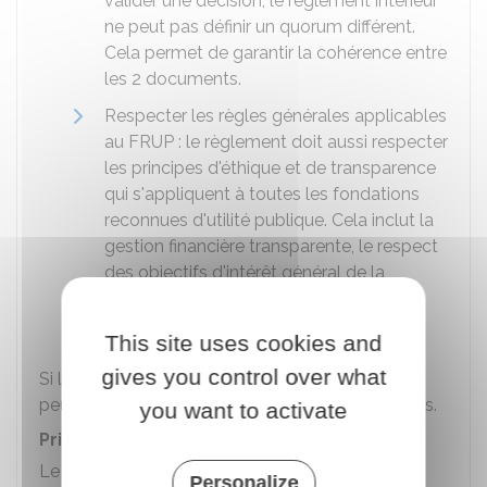
valider une décision, le règlement intérieur
ne peut pas définir un quorum différent.
Cela permet de garantir la cohérence entre
les 2 documents.
Respecter les règles générales applicables
au FRUP : le règlement doit aussi respecter
les principes d'éthique et de transparence
qui s'appliquent à toutes les fondations
reconnues d'utilité publique. Cela inclut la
gestion financière transparente, le respect
des objectifs d'intérêt général de la
fondation, l'application des règles et
doctrines en vigueur.
This site uses cookies and
gives you control over what
Si le règlement ne respecte pas ces principes, il
peut être contesté par les autorités compétentes.
you want to activate
Prise d'effet du règlement intérieur
Le règlement intérieur prend effet
après
Personalize