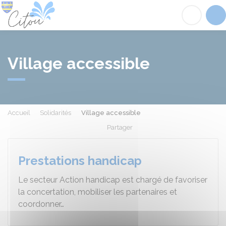
Citou
Acc
Village accessible
Accueil
Solidarités
Village accessible
Partager
Partager sur Facebook
Partager sur X - Twit
Partager sur
Par
Prestations handicap
Le secteur Action handicap est chargé de favoriser
la concertation, mobiliser les partenaires et
coordonner…