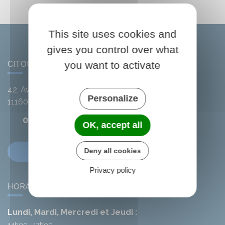
This site uses cookies and
gives you control over what
CITOU
you want to activate
42, Avenue de l'Argent-Double
Personalize
11160
Citou
04 68 78 01 41
OK, accept all
Contactez-nous
Deny all cookies
Privacy policy
HORAIRES DE LA MAIRIE
Lundi, Mardi, Mercredi et Jeudi :
14h00 - 17h00