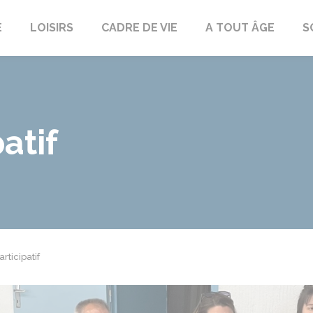
E
LOISIRS
CADRE DE VIE
A TOUT ÂGE
S
patif
articipatif