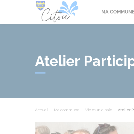
Citou
MA COMMUN
Atelier Partici
Accueil
Ma commune
Vie municipale
Atelier P