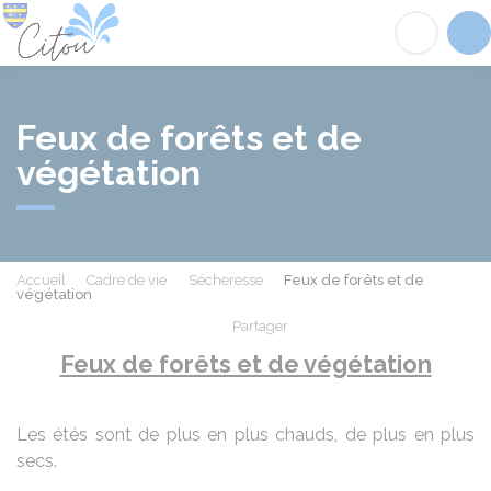
Citou
Acc
Feux de forêts et de
végétation
Accueil
Cadre de vie
Sécheresse
Feux de forêts et de
végétation
Partager
Partager sur Facebook
Partager sur X - Twit
Partager sur
Par
Feux de forêts et de végétation
Les étés sont de plus en plus chauds, de plus en plus
secs.