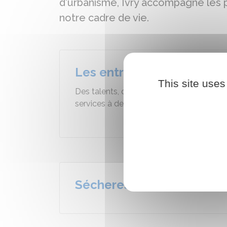
d'urbanisme, Ivry accompagne les pr
notre cadre de vie.
Les entreprises de Citou
This site uses
Des talents, des savoir-faire et des
services à deux pas de chez vous !
Sécheresse