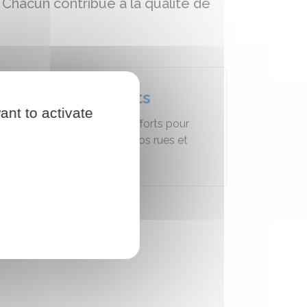
. Chacun contribue à la qualité de
Propreté-déchets
ant to activate
Bien qu’Ivry amplifie ses efforts pour
améliorer la propreté de nos rues et
espaces publics,…