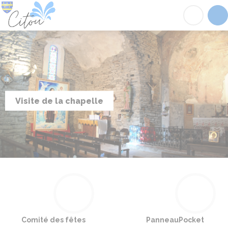
Citou
Acc
Visite de la chapelle
Comité des fêtes
PanneauPocket