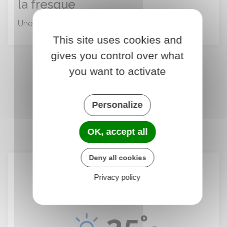
la fresque
Une exposition avec toujours autant de succès !
This site uses cookies and
gives you control over what
you want to activate
Toutes les actus
Personalize
OK, accept all
Deny all cookies
Le temps à Citou
Privacy policy
25°