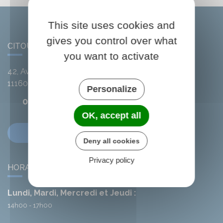
This site uses cookies and
gives you control over what
CITOU
you want to activate
42, Avenue de l'Argent-Double
11160
Citou
Personalize
04 68 78 01 41
OK, accept all
Contactez-nous
Deny all cookies
Privacy policy
HORAIRES DE LA MAIRIE
Lundi, Mardi, Mercredi et Jeudi :
14h00 - 17h00