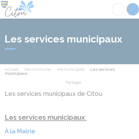
Citou
Acc
Les services municipaux
Accueil
Ma commune
Vie municipale
Les services
municipaux
Partager
Partager sur Facebook
Partager sur X - Twit
Partager sur
Par
Les services municipaux de Citou
Les services municipaux
À la Mairie