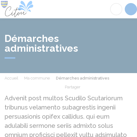
Citou
Acc
Démarches
administratives
Accueil
Ma commune
Démarches administratives
Partager
Partager sur Facebook
Partager sur X - Twit
Partager sur
Par
Advenit post multos Scudilo Scutariorum
tribunus velamento subagrestis ingenii
persuasionis opifex callidus. qui eum
adulabili sermone seriis admixto solus
omnium proficisci pellexit vultu adsimulato