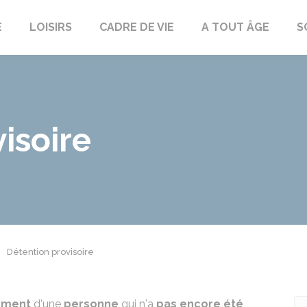
E
LOISIRS
CADRE DE VIE
A TOUT ÂGE
S
isoire
Détention provisoire
ement
d'une
personne
qui n'a
pas encore été