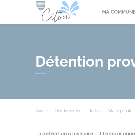
Citou
MA COMMUN
Détention prov
Accueil
Mes démarches
Justice
Affaire pénale
La
détention provisoire
est
l'emprisonn