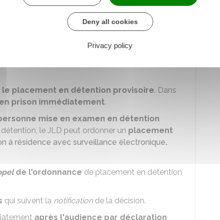
t
mettre en prison la personne mise en
 4
jours ouvrables
. Une nouvelle audience doit
Deny all cookies
Privacy policy
fiée
à la personne mise en examen à la fin de
 le placement en détention provisoire
. Dans
 en prison immédiatement
.
a personne mise en examen en détention
 détention, le JLD peut ordonner un
placement
on à résidence avec surveillance électronique
.
ppel
de l'ordonnance
de placement en détention
s
qui suivent la
notification
de la décision.
diatement
après l'audience par déclaration