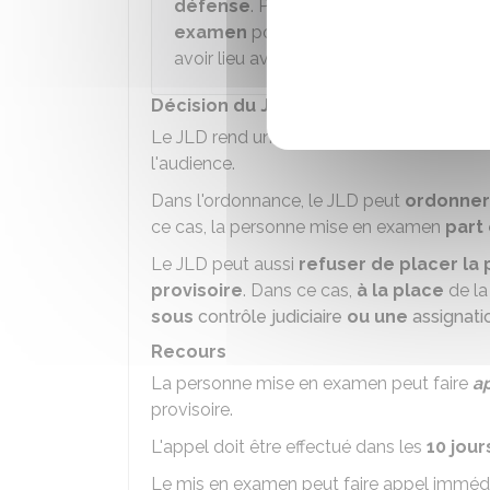
défense
. Pendant ce délai, le JLD peu
examen
pour une durée maximale de
avoir lieu avant la fin du délai.
Décision du JLD
Le JLD rend une
ordonnance
. Elle est
noti
l'audience.
Dans l'ordonnance, le JLD peut
ordonner
ce cas, la personne mise en examen
part
Le JLD peut aussi
refuser de placer l
provisoire
. Dans ce cas,
à la place
de la
sous
contrôle judiciaire
ou une
assignati
Recours
La personne mise en examen peut faire
a
provisoire.
L'appel doit être effectué dans les
10 jour
Le mis en examen peut faire appel immé