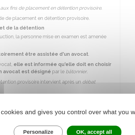
aux fins de placement en détention provisoire
.
de de placement en détention provisoire.
et de la détention
struction, la personne mise en examen est amenée
toirement être assistée d'un avocat
.
vocat,
elle est informée qu'elle doit en choisir
un avocat est désigné
par le
bâtonnier
.
ention provisoire intervient après un
débat
ublique
, le mis en examen et son avocat ont la
 cookies and gives you control over what you w
t de demander un délai pour préparer sa
Personalize
OK, accept all