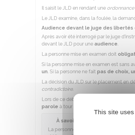
Il saisit le JLD en rendant une
ordonnance
Le JLD examine, dans la foulée, la deman
Audience devant le juge des libertés 
Après avoir été interrogé par le juge d'in
devant le JLD pour une
audience
.
La personne mise en examen doit
obliga
Si la personne mise en examen est sans a
un
. Si la personne ne fait
pas de choix, 
La décision du JLD sur le placement en dét
contradictoire
.
Lors de ce débat,
le
procureur de la Rép
parole
à tour de rôle.
This site uses
À savoir
La personne mise en examen a le
droi