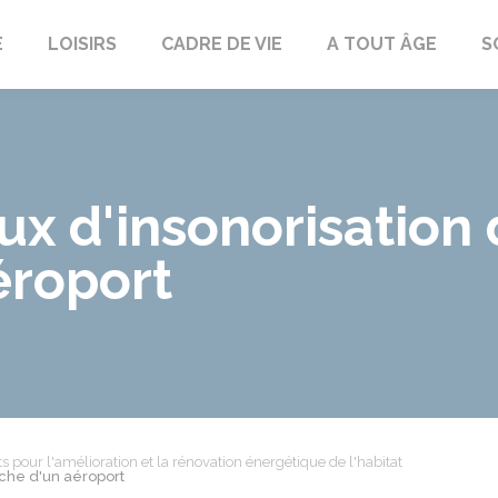
E
LOISIRS
CADRE DE VIE
A TOUT ÂGE
S
ux d'insonorisation
éroport
ts pour l'amélioration et la rénovation énergétique de l'habitat
oche d'un aéroport