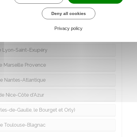
 de Bâle-Mulhouse
Deny all cookies
 de Beauvais-Tillé
Privacy policy
e Bordeaux-Mérignac
e Lyon-Saint-Exupéry
e Marseille Provence
e Nantes-Atlantique
de Nice-Côte d'Azur
les-de-Gaulle, le Bourget et Orly)
de Toulouse-Blagnac