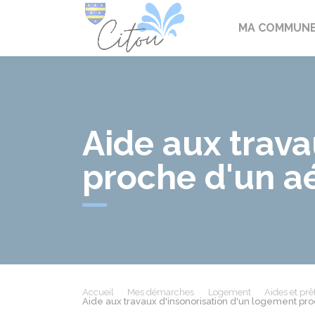
Citou
MA COMMUN
Aide aux trava
proche d'un a
Accueil
Mes démarches
Logement
Aides et prê
Aide aux travaux d'insonorisation d'un logement pr