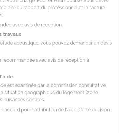
st à votre charge. Pour être remboursé, vous devez
emplaire du rapport du professionnel et la facture
e.
andée avec avis de réception.
s travaux
l'étude acoustique, vous pouvez demander un devis
tre recommandée avec avis de réception à
'aide
aide est examinée par la commission consultative
ur la situation géographique du logement (zone
es nuisances sonores.
n accord pour l'attribution de l'aide. Cette décision