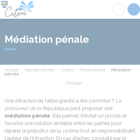
Citou
Acc
Médiation pénale
Accueil
Mes démarches
Justice
Affaire pénale
Médiation
pénale
Partager
Partager sur Facebook
Partager sur X - Twit
Partager sur
Par
Une
infraction
de faible gravité a été commise ? Le
procureur de la République
peut proposer une
médiation pénale
. Elle permet d'éviter un procès et
favorise une solution amiable entre les parties pour
réparer le préjudice de la
victime
tout en responsabilisant
l'auteur de l'infraction. En cas d'échec constaté par le