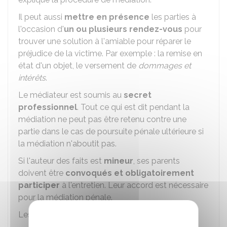
Il peut aussi
mettre en présence
les parties à
l'occasion d'
un ou plusieurs rendez-vous
pour
trouver une solution à l'amiable pour réparer le
préjudice de la victime. Par exemple : la remise en
état d'un objet, le versement de
dommages et
intérêts
.
Le médiateur est soumis au
secret
professionnel
. Tout ce qui est dit pendant la
médiation ne peut pas être retenu contre une
partie dans le cas de poursuite pénale ultérieure si
la médiation n'aboutit pas.
Si l'auteur des faits est
mineur
, ses parents
doivent être
convoqués et obligatoirement
participer
à l'entretien. Leur accord est nécessaire
pour la médiation pénale.
Les parties peuvent être assistées d'un avocat.