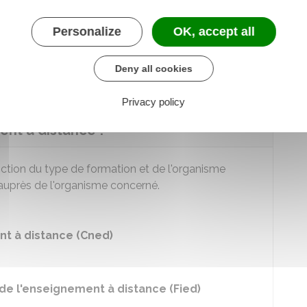
nt à distance (Cned)
Personalize
OK, accept all
 de l'enseignement à distance (Fied)
Deny all cookies
Privacy policy
ent à distance ?
nction du type de formation et de l'organisme
auprès de l'organisme concerné.
nt à distance (Cned)
 de l'enseignement à distance (Fied)