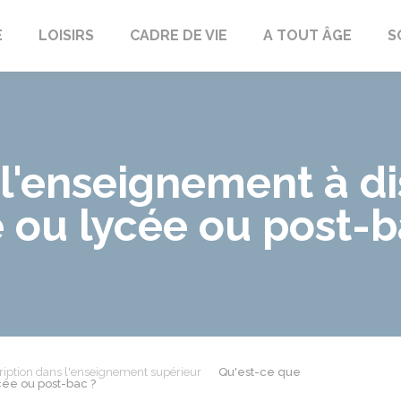
E
LOISIRS
CADRE DE VIE
A TOUT ÂGE
S
 l'enseignement à d
 ou lycée ou post-b
ription dans l'enseignement supérieur
Qu'est-ce que
cée ou post-bac ?