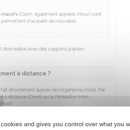
t massifs
(Clom, également appelés
Mooc
) sont
t permettent d'acquérir de nouvelles
être réalisé avec des supports papiers.
ement à distance ?
 fait directement auprès de l'organisme choisi. Par
 à distance (Cned) ou la Fédération inter-
(Fied).
un organisme à l'autre.
 cookies and gives you control over what you w