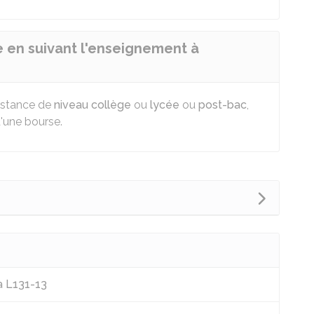
e en suivant l'enseignement à
distance de
niveau collège
ou
lycée
ou
post-bac
,
d'une bourse.
 à L131-13