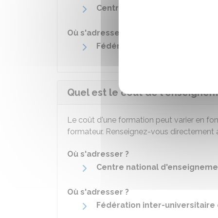
Centre national d'enseigneme
Où s'adresser ?
Fédération inter-universitaire
Quel est le coût de l'enseignem
Le coût d'une formation peut varier en fo
formateur. Renseignez-vous directement 
Où s'adresser ?
Centre national d'enseigneme
Où s'adresser ?
Fédération inter-universitaire