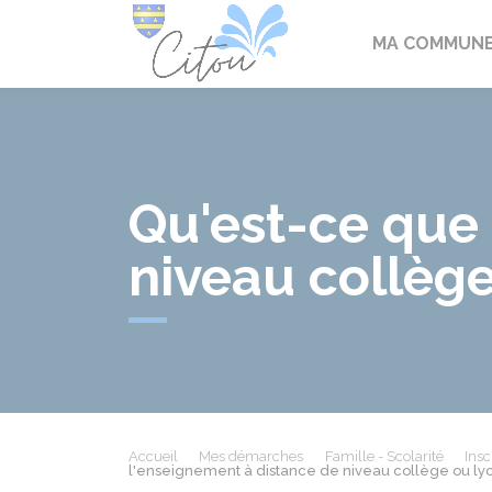
Citou
MA COMMUN
Qu'est-ce que
niveau collège
Accueil
Mes démarches
Famille - Scolarité
Insc
l'enseignement à distance de niveau collège ou ly