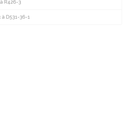
1 à R426-3
3 à D531-36-1