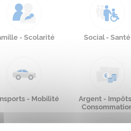
mille - Scolarité
Social - Santé
nsports - Mobilité
Argent - Impôts
Consommatio