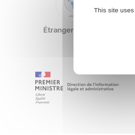
This site uses
Étranger - Europe
L