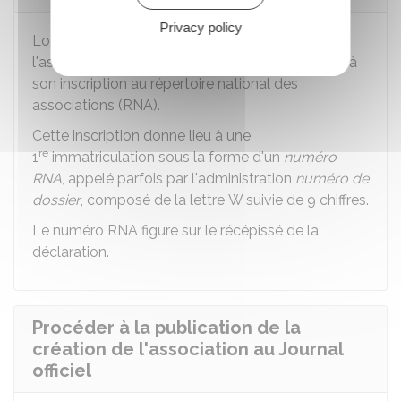
Privacy policy
Lors de la déclaration de la création de
l'association, le greffe des associations procède à
son inscription au répertoire national des
associations (RNA).
Cette inscription donne lieu à une
re
1
immatriculation sous la forme d'un
numéro
RNA
, appelé parfois par l'administration
numéro de
dossier
, composé de la lettre W suivie de 9 chiffres.
Le numéro RNA figure sur le récépissé de la
déclaration.
Procéder à la publication de la
création de l'association au Journal
officiel