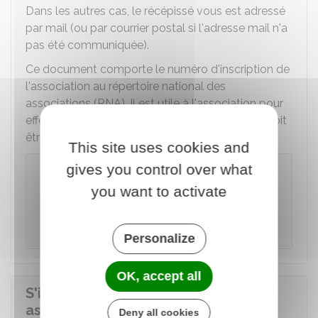
Dans les autres cas, le récépissé vous est adressé
par mail (ou par courrier postal si l'adresse mail n'a
pas été communiquée).
Ce document comporte le numéro d'inscription de
l'association au répertoire national des
associations (RNA). Il est utile à l'association pour
effectuer toutes les démarches en son nom. Il doit
être conservé.
This site uses cookies and
gives you control over what
À savoir
you want to activate
Il se peut qu'en raison du nombre important
de dossiers reçus, le délai de délivrance du
récépissé soit plus long dans certains greffes.
Personalize
OK, accept all
S'inscrire au répertoire national des
associations (RNA)
Deny all cookies