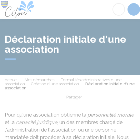
Citou
Acc
Déclaration initiale d'une
association
Accueil
Mes démarches
Formalités administratives d'une
association
Création d'une association
Déclaration initiale d'une
association
Partager
Partager sur Facebook
Partager sur X - Twit
Partager sur
Par
Pour qu'une association obtienne la
personnalité morale
et la
capacité juridique
, un des membres chargé de
l'administration de l'association ou une personne
mandatée doit procéder à sa déclaration initiale. Nous