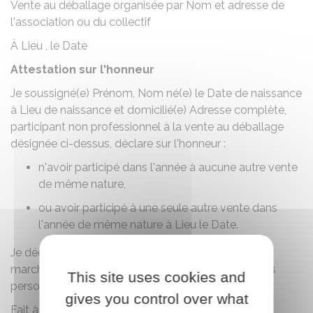
Vente au déballage organisée par
Nom et adresse de
l'association ou du collectif
À
Lieu
, le
Date
Attestation sur l'honneur
Je soussigné(e)
Prénom, Nom
né(e) le
Date de naissance
à
Lieu de naissance
et domicilié(e)
Adresse complète
,
participant non professionnel à la vente au déballage
désignée ci-dessus, déclare sur l'honneur :
n'avoir participé dans l'année à aucune autre vente
de même nature,
ou avoir participé à une seule autre vente dans
l'année de même nature à
Lieu
le
Date
.
Je déclare également sur l'honneur que les
marchandises proposées à la vente sont des objets
This site uses cookies and
personnels et usagés.
gives you control over what
Fait à
Lieu
, le
Date
.