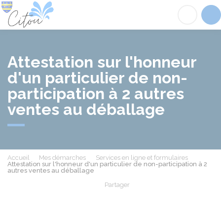
Citou
Acc
Attestation sur l'honneur
d'un particulier de non-
participation à 2 autres
ventes au déballage
Accueil
Mes démarches
Services en ligne et formulaires
Attestation sur l'honneur d'un particulier de non-participation à 2
autres ventes au déballage
Partager
Partager sur Facebook
Partager sur X - Twit
Partager sur
Par