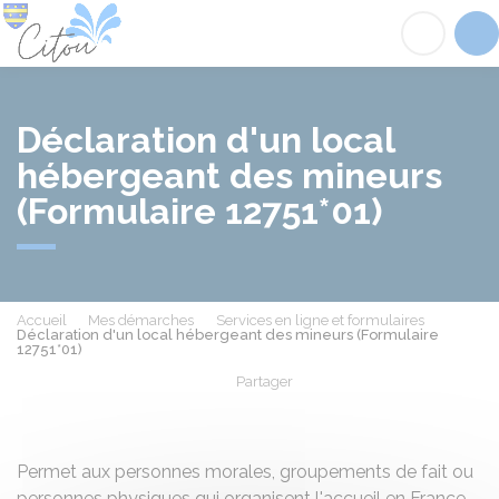
Citou
Acc
Déclaration d'un local
hébergeant des mineurs
(Formulaire 12751*01)
Accueil
Mes démarches
Services en ligne et formulaires
Déclaration d'un local hébergeant des mineurs (Formulaire
12751*01)
Partager
Partager sur Facebook
Partager sur X - Twit
Partager sur
Par
Permet aux personnes morales, groupements de fait ou
personnes physiques qui organisent l'accueil en France