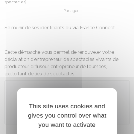
spectacles)
Partager
Partager sur Facebook
Partager sur X - Twit
Partager sur
Par
Se munir de ses identifiants ou via France Connect.
Cette démarche vous permet de renouveler votre
déclaration d'entrepreneur de spectacles vivants de
producteur, diffuseur, entrepreneur de tournées,
exploitant de lieu de spectacles.
Accéder au téléservice
This site uses cookies and
gives you control over what
Ministère de la culture
you want to activate