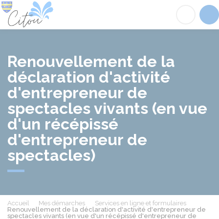
Citou
Acc
Renouvellement de la
déclaration d'activité
d'entrepreneur de
spectacles vivants (en vue
d'un récépissé
d'entrepreneur de
spectacles)
Accueil
Mes démarches
Services en ligne et formulaires
Renouvellement de la déclaration d'activité d'entrepreneur de
spectacles vivants (en vue d'un récépissé d'entrepreneur de