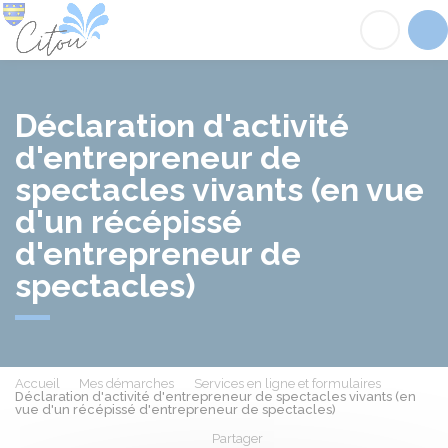
Citou
Acc
Déclaration d'activité
d'entrepreneur de
spectacles vivants (en vue
d'un récépissé
d'entrepreneur de
spectacles)
Accueil
Mes démarches
Services en ligne et formulaires
Déclaration d'activité d'entrepreneur de spectacles vivants (en
vue d'un récépissé d'entrepreneur de spectacles)
Partager