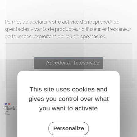
Partager sur Facebook
Partager sur X - Twit
Partager sur
Par
Permet de déclarer votre activité d'entrepreneur de
spectacles vivants de producteur, diffuseur, entrepreneur
de tournées, exploitant de lieu de spectacles.
Accéder au téléservice
Ministère de la culture
This site uses cookies and
gives you control over what
you want to activate
Personalize