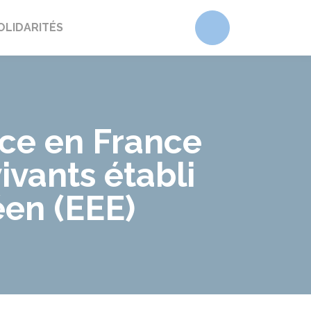
Accéder au form
OLIDARITÉS
ice en France
ivants établi
en (EEE)