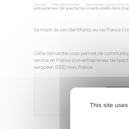
Accueil
Mes démarches
Services en ligne et formu
entrepreneur de spectacles vivants établi dans l'
Se munir de ses identifiants ou via France C
Cette démarche vous permet de communiquer à
service en France d'un entrepreneur de spec
européen (EEE) hors France.
Accé
This site uses
Mini