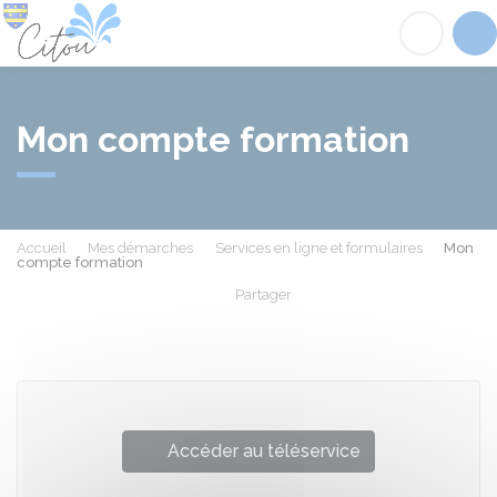
Citou
Acc
Mon compte formation
Accueil
Mes démarches
Services en ligne et formulaires
Mon
compte formation
Partager
Partager sur Facebook
Partager sur X - Twit
Partager sur
Par
Accéder au téléservice