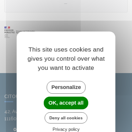
This site uses cookies and
gives you control over what
you want to activate
Personalize
CITOU
OK, accept all
42, Avenue de l'Argent-Double
Deny all cookies
11160
Citou
04 68 78 01 41
Privacy policy