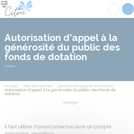
Citou
Acc
Autorisation d'appel à la
générosité du public des
fonds de dotation
Accueil
Mes démarches
Services en ligne et formulaires
Autorisation d'appel à la générosité du public des fonds de
dotation
Partager
Partager sur Facebook
Partager sur X - Twit
Partager sur
Par
Il faut utiliser
FranceConnect
ou avoir un compte
demarches-simplifiees.