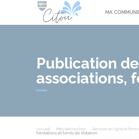
Citou
MA COMMUN
Publication d
associations, 
Accueil
Mes démarches
Services en ligne et formu
fondations et fonds de dotation