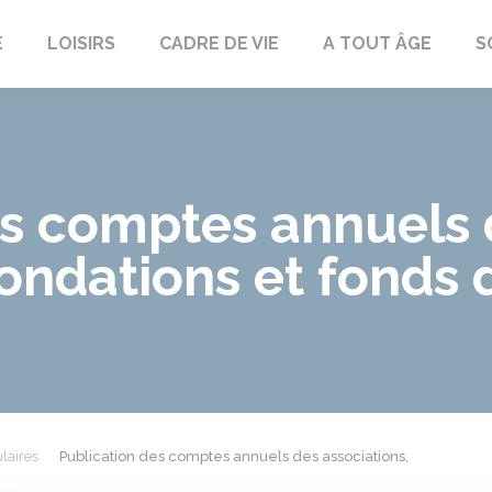
E
LOISIRS
CADRE DE VIE
A TOUT ÂGE
S
es comptes annuels 
fondations et fonds 
laires
Publication des comptes annuels des associations,