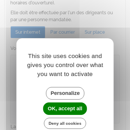
horaires d'ouverture).
Elle doit être effectuée par l'un des dirigeants ou
par une personne mandatée.
Sur internet
Par courrier
Sur place
Vous devez utiliser le téléservice suivant :
This site uses cookies and
Modification d'une association (e-
gives you control over what
modification)
you want to activate
Service accessible avec
France Connect
Personalize
Accéder au service en ligne
OK, accept all
Direction de l'information légale et administrative
(Dila) - Premier ministre
Deny all cookies
La déclaration donne lieu à la délivrance d'un