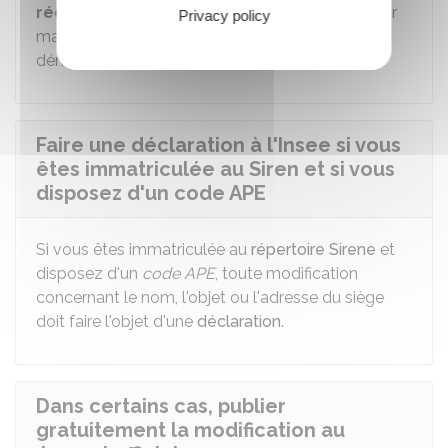
récépissé
(que vous recevez par courrier ou par
Privacy policy
mail). Ce document vous est utile dans vos
démarches et
doit être conservé
.
Faire une déclaration à l'Insee si vous
êtes immatriculée au Siren et si vous
disposez d'un code APE
Si vous êtes immatriculée au
répertoire Sirene
et
disposez d'un
code APE
, toute modification
concernant le nom, l'objet ou l'adresse du siège
doit faire l'objet d'une
déclaration
.
Dans certains cas, publier
gratuitement la modification au