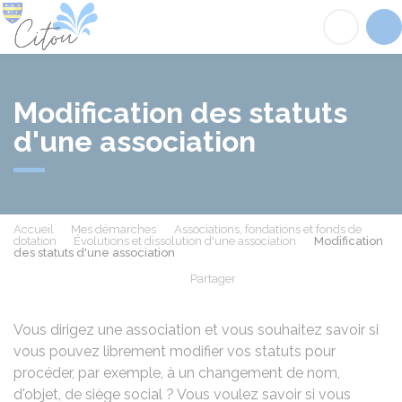
Citou
Acc
Modification des statuts
d'une association
Accueil
Mes démarches
Associations, fondations et fonds de
dotation
Évolutions et dissolution d'une association
Modification
des statuts d'une association
Partager
Partager sur Facebook
Partager sur X - Twit
Partager sur
Par
Vous dirigez une association et vous souhaitez savoir si
vous pouvez librement modifier vos statuts pour
procéder, par exemple, à un changement de nom,
d'objet, de siège social ? Vous voulez savoir si vous