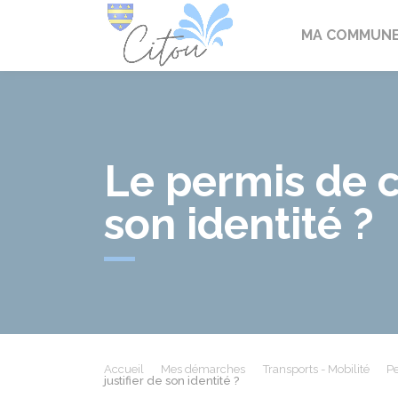
Citou
MA COMMUN
Le permis de c
son identité ?
Accueil
Mes démarches
Transports - Mobilité
Pe
justifier de son identité ?