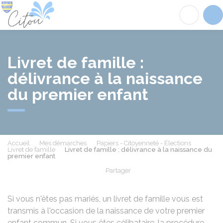
Citou
Acc
Livret de famille :
délivrance à la naissance
du premier enfant
Accueil
Mes démarches
Papiers - Citoyenneté - Élections
Livret de famille
Livret de famille : délivrance à la naissance du
premier enfant
Partager
Partager sur Facebook
Partager sur X - Twit
Partager sur
Par
Si vous n'êtes pas mariés, un livret de famille vous est
transmis à l'occasion de la naissance de votre premier
enfant commun. Si vous êtes célibataire, la procédure