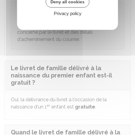
Deny all cookies
À noter
Privacy policy
Le délai d'obtention dépend de la durée de
traitement par chaque service d'état civil
concerné par le livret et des délais
d'acheminement du courrier.
Le livret de famille délivré à la
naissance du premier enfant est-il
gratuit ?
Oui, la délivrance du livret à l'occasion de la
er
naissance d'un 1
enfant est
gratuite
.
Quand le livret de famille délivré à la