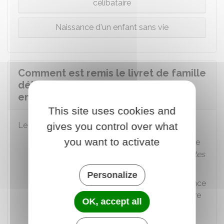
célibataire
Naissance d'un enfant sans vie
Comment est remis le livret de famille
délivré à la naissance du premier
enfant ?
This site uses cookies and
gives you control over what
Le livret de famille vous est :
you want to activate
soit transmis par courrier à votre domicile
ou celui de la
personne avec qui vous êtes
en couple
Personalize
soit remis par la mairie du lieu de naissance
de votre enfant, sur présentation de votre
OK, accept all
pièce d'identité.