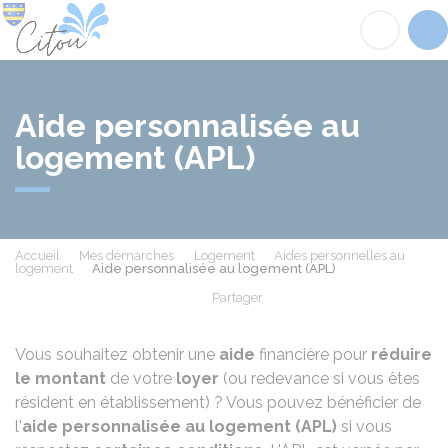
Citou
Acc
Aide personnalisée au
logement (APL)
Accueil
Mes démarches
Logement
Aides personnelles au
logement
Aide personnalisée au logement (APL)
Partager
Partager sur Facebook
Partager sur X - Twit
Partager sur
Par
Vous souhaitez obtenir une
aide
financière pour
réduire
le montant
de votre
loyer
(ou redevance si vous êtes
résident en établissement) ? Vous pouvez bénéficier de
l'
aide personnalisée au logement (APL)
si vous