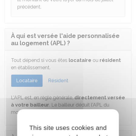
précédent.
À qui est versée l'aide personnalisée
au logement (APL) ?
Tout dépend si vous êtes
locataire
ou
résident
en établissement.
Locataire
Résident
L'APL est, en règle générale,
directement versée
à votre bailleur
. Le bailleur déduit l'APL du
montant de votre loyer.
This site uses cookies and