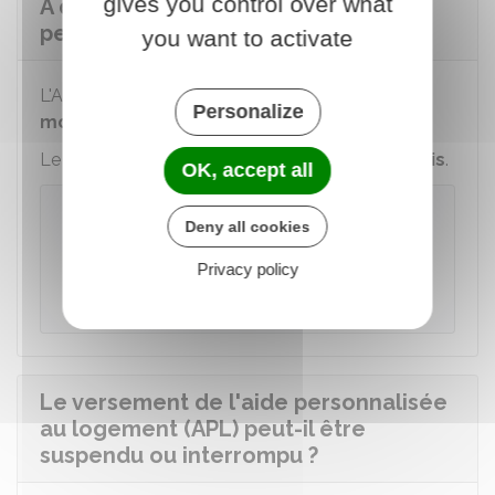
gives you control over what
À quel moment est versée l'aide
personnalisée au logement (APL) ?
you want to activate
er
L'APL est due à
partir du 1
jour qui suit le
Personalize
mois de votre demande
.
Le paiement a lieu quant à lui
tous les 5 du mois
.
OK, accept all
Exemple
Deny all cookies
Vous emménagez le 15 octobre, l'ouverture
Privacy policy
des droits se fera en novembre et le
er
1
versement aura lieu le 5 décembre.
Le versement de l'aide personnalisée
au logement (APL) peut-il être
suspendu ou interrompu ?