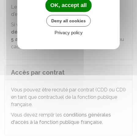
OK, accept all
Le détachement dans un corps ou un cadre
d'emplois peut être suivi d'une intégration.
Deny all cookies
Si vous êtes admis à poursuivre votre
détachement au-delà d'une période de
Privacy policy
5 ans
, il vous est proposé d'intégré votre corps ou
cadre d'emplois de détachement.
Accès par contrat
Vous pouvez être recruté par contrat (
CDD
ou
CDI
)
en tant que contractuel de la fonction publique
française.
Vous devez remplir les
conditions générales
d'accès à la fonction publique française
.