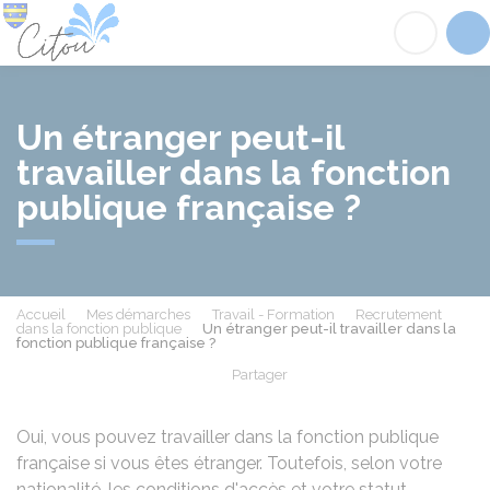
Citou
Acc
Un étranger peut-il
travailler dans la fonction
publique française ?
Accueil
Mes démarches
Travail - Formation
Recrutement
dans la fonction publique
Un étranger peut-il travailler dans la
fonction publique française ?
Partager
Partager sur Facebook
Partager sur X - Twit
Partager sur
Par
Oui, vous pouvez travailler dans la fonction publique
française si vous êtes étranger. Toutefois, selon votre
nationalité, les conditions d'accès et votre statut