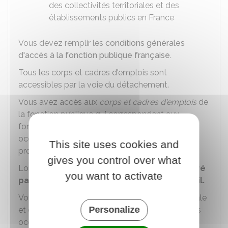
des collectivités territoriales et des
établissements publics en France
Vous devez remplir les
conditions générales
d'accès à la fonction publique française.
Tous les corps et cadres d'emplois sont
accessibles par la voie du détachement.
Vous avez accès aux
corps et cadres d'emplois
de
la fonction publique qui correspondent aux
fonctions que vous avez précédemment
occupées, compte-tenu de votre expérience
This site uses cookies and
professionnelle.
gives you control over what
Lorsque vous êtes détaché, vous êtes
rémunéré
you want to activate
par votre administration française d'accueil.
Vous bénéficiez des régimes de protection sociale
Personalize
et de retraite applicables aux fonctions que vous
occupez dans cette administration.