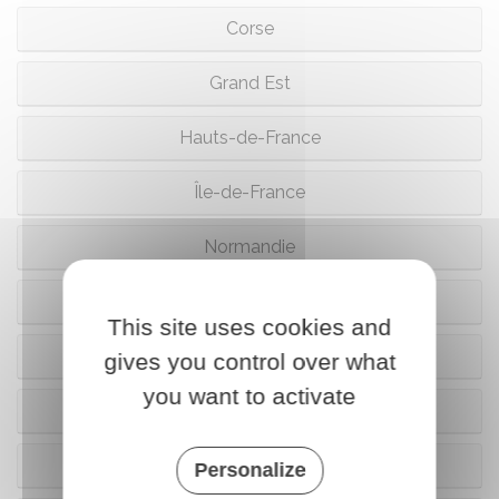
Corse
Grand Est
Hauts-de-France
Île-de-France
Normandie
Nouvelle Aquitaine
This site uses cookies and
Occitanie
gives you control over what
you want to activate
Pays de la Loire
Provence-Alpes-Côte d'Azur (Paca)
Personalize