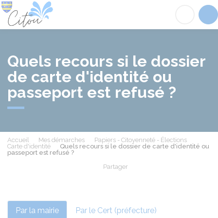
Citou
Acc
Quels recours si le dossier
de carte d'identité ou
passeport est refusé ?
Accueil
Mes démarches
Papiers - Citoyenneté - Élections
Carte d'identité
Quels recours si le dossier de carte d'identité ou
passeport est refusé ?
Partager
Partager sur Facebook
Partager sur X - Twit
Partager sur
Par
Par la mairie
Par le Cert (préfecture)