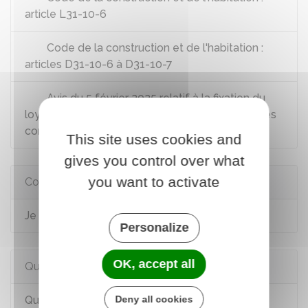
article L31-10-6
Code de la construction et de l'habitation :
articles D31-10-6 à D31-10-7
Avis du 5 février 2025 relatif à la fixation du
loyer et des redevances maximums de certaines
conventions
This site uses cookies and
gives you control over what
you want to activate
Comment faire si...
Je veux obtenir un crédit immobilier
Personalize
OK, accept all
Questions ? Réponses !
Deny all cookies
Que devient le PTZ en cas de revente du