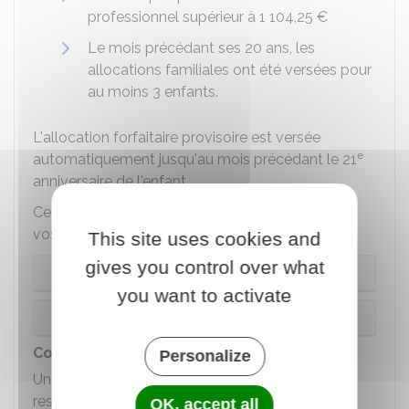
professionnel supérieur à
1 104,25 €
Le mois précédant ses 20 ans, les
allocations familiales ont été versées pour
au moins 3 enfants.
L'allocation forfaitaire provisoire est versée
e
automatiquement jusqu'au mois précédant le 21
anniversaire de l'enfant.
Cette allocation forfaitaire provisoire dépend de
vos ressources et du nombre d'enfants :
This site uses cookies and
gives you control over what
3 enfants
you want to activate
4 enfants
Complément dégressif
Personalize
Un complément dégressif est versé si les
ressources de la famille dépassent de peu le
OK, accept all