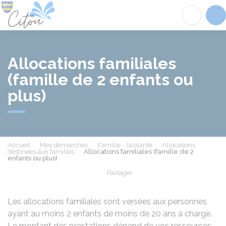
Citou
Acc
Allocations familiales
(famille de 2 enfants ou
plus)
Accueil
Mes démarches
Famille - Scolarité
Allocations
destinées aux familles
Allocations familiales (famille de 2
enfants ou plus)
Partager
Partager sur Facebook
Partager sur X - Twit
Partager sur
Par
Les allocations familiales sont versées aux personnes
ayant au moins 2 enfants de moins de 20 ans à charge.
Le montant des prestations dépend de vos ressources,