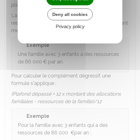
plafond qui la concerne.
Deny all cookies
La différence entre le plafond dépassé et les
ressources ne doit pas dépasser 12 fois le montant
Privacy policy
mensuel des allocations familiales.
Exemple
Une famille avec 3 enfants a des ressources
de
86 000 €
par an.
Pour calculer le complément dégressif, une
formule s'applique :
(Plafond dépassé + 12 x montant des allocations
familiales - ressources de la famille)/12
Exemple
Pour la famille avec 3 enfants qui a des
ressources de
86 000 €
par an :