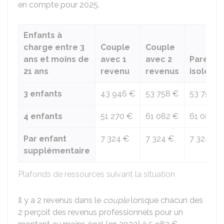
en compte pour 2025.
Enfants à
charge entre 3
Couple
Couple
ans et moins de
avec 1
avec 2
Parent
21 ans
revenu
revenus
isolé
3 enfants
43 946 €
53 758 €
53 758 €
4 enfants
51 270 €
61 082 €
61 082 €
Par enfant
7 324 €
7 324 €
7 324 €
supplémentaire
Plafonds de ressources suivant la situation
Il y a 2 revenus dans le
couple
lorsque chacun des
2 perçoit des revenus professionnels pour un