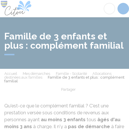
Citou
Acc
Famille de 3 enfants et
plus : complément familial
Accueil
Mes démarches
Famille - Scolarité
Allocations
destinées aux familles
Famille de 3 enfants et plus : complément
familial
Partager
Partager sur Facebook
Partager sur X - Twit
Partager sur
Par
Qu'est-ce que le complément familial ? C'est une
prestation versée sous conditions de revenus aux
personnes ayant
au moins 3 enfants
tous
âgés d'au
moins 3 ans
à charge. Il n'y a
pas de démarche
à faire