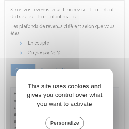
Selon vos revenus, vous touchez soit le montant
de base, soit le montant majoré.
Les plafonds de revenus diffèrent selon que vous
êtes :
En couple
Ou
parent isolé
.
Couple
Parent isolé
This site uses cookies and
Enfants
gives you control over what
à
you want to activate
charge
Niveau de revenus
entre 3
ans et
Personalize
moins