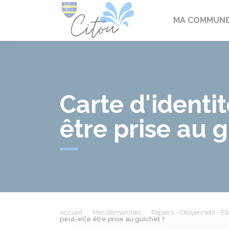
Citou
MA COMMUN
Carte d'identi
être prise au 
Accueil
Mes démarches
Papiers - Citoyenneté - Él
peut-elle être prise au guichet ?