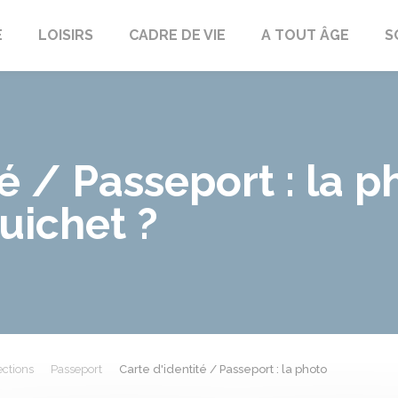
E
LOISIRS
CADRE DE VIE
A TOUT ÂGE
S
té / Passeport : la p
guichet ?
ections
Passeport
Carte d'identité / Passeport : la photo