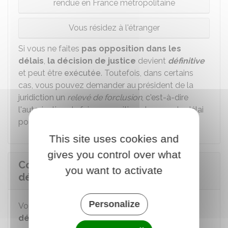
rendue en France métropolitaine
Vous résidez à l'étranger
Si vous ne faites
pas opposition dans les
délais
,
la décision de justice
devient
définitive
et peut être
exécutée
. Toutefois, dans certains
cas, vous pouvez demander au président de la
juridiction un
relevé de
forclusion
, c'est-à-dire
l'autorisation de faire opposition alors que le délai
pour agir a expiré.
This site uses cookies and
gives you control over what
Comment faire opposition d'une
you want to activate
décision civile ?
Personalize
Vous devez
saisir la juridiction qui a rendu la
décision contestée
.