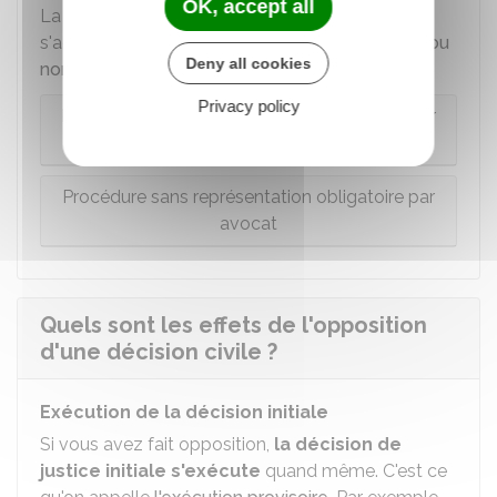
OK, accept all
La façon de faire opposition va différer selon s'il
s'agit d'une
procédure avec avocat obligatoire ou
Deny all cookies
non
:
Privacy policy
Procédure avec représentation obligatoire par
avocat
Procédure sans représentation obligatoire par
avocat
Quels sont les effets de l'opposition
d'une décision civile ?
Exécution de la décision initiale
Si vous avez fait opposition,
la décision de
justice initiale s'exécute
quand même. C'est ce