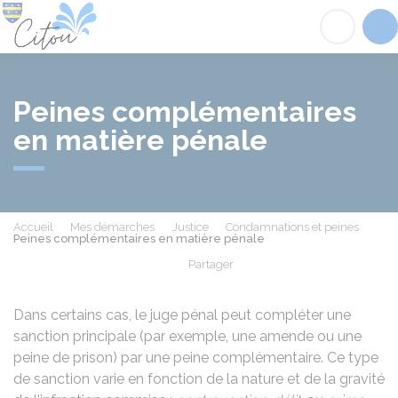
Citou
Acc
Peines complémentaires
en matière pénale
Accueil
Mes démarches
Justice
Condamnations et peines
Peines complémentaires en matière pénale
Partager
Partager sur Facebook
Partager sur X - Twit
Partager sur
Par
Dans certains cas, le juge pénal peut compléter une
sanction principale (par exemple, une amende ou une
peine de prison) par une peine complémentaire. Ce type
de sanction varie en fonction de la nature et de la gravité