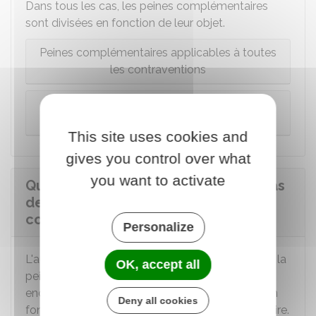
Dans tous les cas, les peines complémentaires
sont divisées en fonction de leur objet.
Peines complémentaires applicables à toutes
les contraventions
Peines complémentaires applicables à la
contravention de 5e classe
This site uses cookies and
gives you control over what
you want to activate
Quelles sanctions s'appliquent en cas
de non-respect d'une peine
complémentaire ?
Personalize
L'auteur de la contravention qui ne respecte pas la
OK, accept all
peine complémentaire prononcée contre lui
encourt de nouvelles sanctions. Elles diffèrent en
Deny all cookies
fonction du rôle que joue la peine complémentaire.