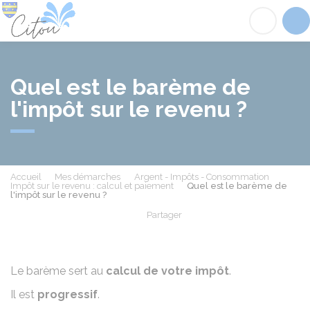
Citou
Acc
Quel est le barème de
l'impôt sur le revenu ?
Accueil
Mes démarches
Argent - Impôts - Consommation
Impôt sur le revenu : calcul et paiement
Quel est le barème de
l'impôt sur le revenu ?
Partager
Partager sur Facebook
Partager sur X - Twit
Partager sur
Par
Le barème sert au
calcul de votre impôt
.
Il est
progressif
.