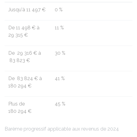
Jusqu'à
11 497 €
0 %
De
11 498 €
à
11 %
29 315 €
De
29 316 €
à
30 %
83 823 €
De
83 824 €
à
41 %
180 294 €
Plus de
45 %
180 294 €
Barème progressif applicable aux revenus de 2024