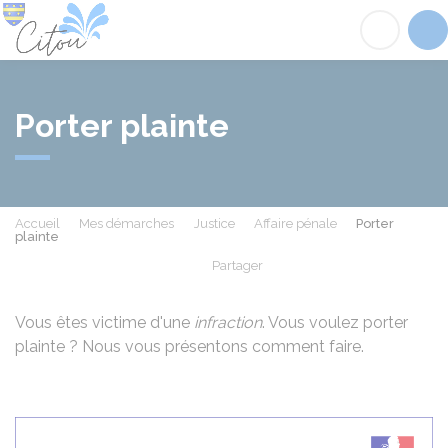
Citou
Acc
Porter plainte
Accueil
Mes démarches
Justice
Affaire pénale
Porter
plainte
Partager
Partager sur Facebook
Partager sur X - Twit
Partager sur
Par
Vous êtes victime d'une
infraction
. Vous voulez porter
plainte ? Nous vous présentons comment faire.