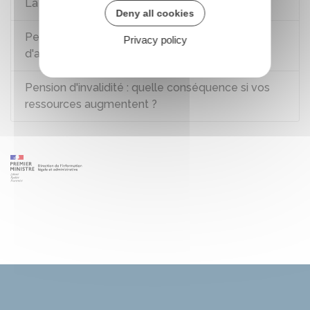
La pension d'invalidité est-elle saisissable ?
Deny all cookies
Peut-on cumuler la pension d'invalidité avec
Privacy policy
d'autres revenus ?
Pension d'invalidité : quelle conséquence si vos
ressources augmentent ?