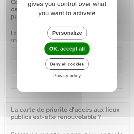
Combien de temps est valable la
gives you control over what
carte de priorité d'accès aux lieux
you want to activate
publics ?
Personalize
La durée de validité de la carte dépend de votre
situation.
OK, accept all
Femme enceinte
Deny all cookies
Personne avec enfant(s) à charge
Privacy policy
Médaillé de la famille
La carte de priorité d'accès aux lieux
publics est-elle renouvelable ?
Oui
, pour les personnes avec enfant(s) à charge, la