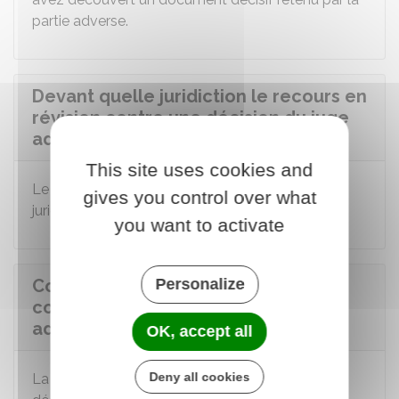
partie adverse.
Devant quelle juridiction le recours en
révision contre une décision du juge
administratif doit-il être présenté ?
This site uses cookies and
Le recours en révision doit être adressé à la
gives you control over what
juridiction qui a pris la décision.
you want to activate
Comment le recours en révision
Personalize
contre une décision du juge
administratif doit-il être présenté ?
OK, accept all
Deny all cookies
La situation varie selon la juridiction qui a pris la