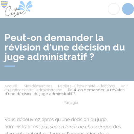
Citou
Acc
Peut-on demander la
révision d'une décision du
juge administratif ?
Accueil
Mes démarches
Papiers - Citoyenneté - Élections
Agir
en justice contre l'administration
Peut-on demander la révision
d'une décision du juge administratif ?
Partager
Partager sur Facebook
Partager sur X - Twit
Partager sur
Par
Vous découvrez après qu'une décision du juge
administratif est
passée en force de chose jugée
des
éléments qui ont pu fausser l'appréciation de la