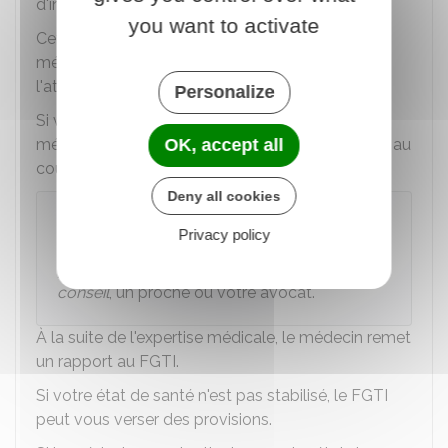
d'indemnisation.
you want to activate
Cette expertise permet de constater
médicalement l'étendue des conséquences de
l'attentat.
Personalize
Si votre état de santé n'est pas
consolidé
, le
OK, accept all
médecin vous propose un rendez-vous ultérieur au
cours duquel il vous examine de nouveau.
Deny all cookies
À noter
Privacy policy
Au cours de l'expertise médicale, vous
pouvez être assisté par votre
médecin
conseil
, un proche ou votre avocat.
À la suite de l'expertise médicale, le médecin remet
un rapport au FGTI.
Si votre état de santé n'est pas stabilisé, le FGTI
peut vous verser des provisions.