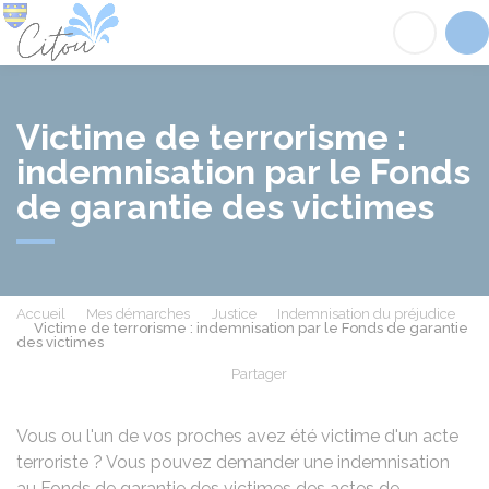
Citou
Acc
Victime de terrorisme :
indemnisation par le Fonds
de garantie des victimes
Accueil
Mes démarches
Justice
Indemnisation du préjudice
Victime de terrorisme : indemnisation par le Fonds de garantie
des victimes
Partager
Partager sur Facebook
Partager sur X - Twit
Partager sur
Par
Vous ou l'un de vos proches avez été victime d'un acte
terroriste ? Vous pouvez demander une indemnisation
au Fonds de garantie des victimes des actes de