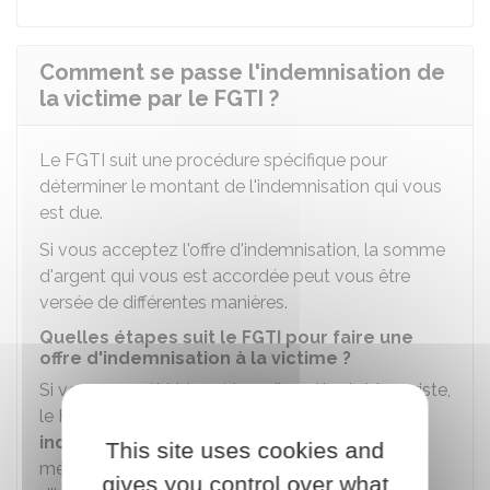
Comment se passe l'indemnisation de
la victime par le FGTI ?
Le FGTI suit une procédure spécifique pour
déterminer le montant de l'indemnisation qui vous
est due.
Si vous acceptez l'offre d'indemnisation, la somme
d'argent qui vous est accordée peut vous être
versée de différentes manières.
Quelles étapes suit le FGTI pour faire une
offre d'indemnisation à la victime ?
Si vous avez été blessé lors d'un attentat terroriste,
le FGTI peut demander à un médecin expert
indépendant
de procéder à une expertise
This site uses cookies and
médicale avant de vous faire une offre
gives you control over what