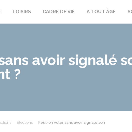
E
LOISIRS
CADRE DE VIE
A TOUT ÂGE
S
sans avoir signalé s
t ?
ections
Élections
Peut-on voter sans avoir signalé son