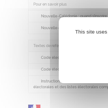
Pour en savoir plus
Nouvelle-Calédonie : quand s’inscrire s
Nouvelle-Calédonie : s'inscrire sur la 
This site uses
Textes de référence
Code électoral : articles L16 à L29
Code électoral : articles L30 à L32
Instruction INTA1830120J du 21 novem
électorales et des listes électorales co