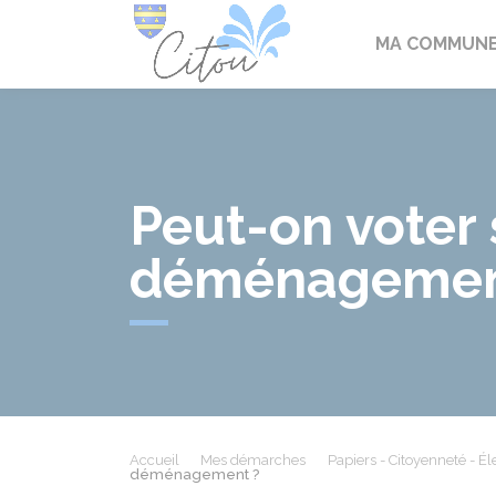
Citou
MA COMMUN
Peut-on voter 
déménagemen
Accueil
Mes démarches
Papiers - Citoyenneté - Él
déménagement ?