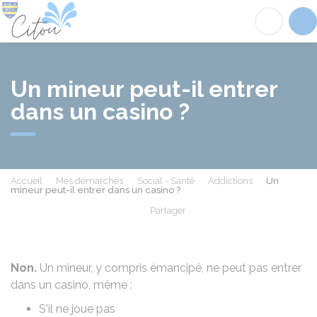
Citou
Acc
Un mineur peut-il entrer
dans un casino ?
Accueil
Mes démarches
Social - Santé
Addictions
Un
mineur peut-il entrer dans un casino ?
Partager
Partager sur Facebook
Partager sur X - Twit
Partager sur
Par
Non.
Un mineur, y compris
émancipé
, ne peut pas entrer
dans un casino, même :
S'il ne joue pas