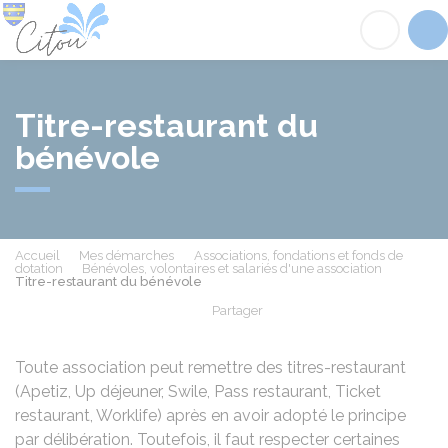
Citou
Acc
Titre-restaurant du
bénévole
Accueil
Mes démarches
Associations, fondations et fonds de
dotation
Bénévoles, volontaires et salariés d'une association
Titre-restaurant du bénévole
Partager
Partager sur Facebook
Partager sur X - Twit
Partager sur
Par
Toute association peut remettre des titres-restaurant
(Apetiz, Up déjeuner, Swile, Pass restaurant, Ticket
restaurant, Worklife) après en avoir adopté le principe
par délibération. Toutefois, il faut respecter certaines