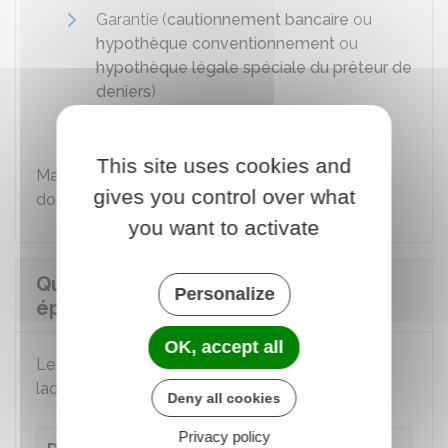
Garantie (
cautionnement bancaire
ou
hypothèque conventionnement
ou
hypothèque légale spéciale du prêteur de
deniers
)
Assurance emprunteur
.
This site uses cookies and
Mais la banque ne peut pas vous imposer de
gives you control over what
domicilier vos revenus dans son établissement.
you want to activate
Quel est le taux d'intérêt du prêt
Personalize
épargne logement ?
OK, accept all
Le taux d'intérêt du prêt dépend de la date à
laquelle le PEL a été ouvert.
Deny all cookies
Privacy policy