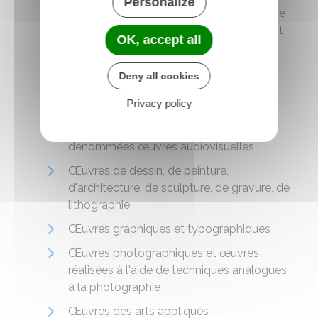
Personalize
tours de cirque, pantomimes dont la mise
en œuvre est fixée par écrit ou autrement
OK, accept all
Compositions musicales avec ou sans
paroles
Deny all cookies
Œuvres cinématographiques et autres
Privacy policy
œuvres consistant dans des séquences
animées d'images, sonorisées ou non,
dénommées œuvres audiovisuelles
Œuvres de dessin, de peinture,
d'architecture, de sculpture, de gravure, de
lithographie
Œuvres graphiques et typographiques
Œuvres photographiques et œuvres
réalisées à l'aide de techniques analogues
à la photographie
Œuvres des arts appliqués