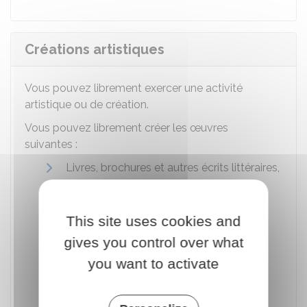
Créations artistiques
Vous pouvez librement exercer une activité
artistique ou de création.
Vous pouvez librement créer les œuvres
suivantes :
Livres, brochures et autres écrits littéraires,
artistiques et scientifiques
Conférences, allocutions, sermons,
This site uses cookies and
plaidoiries et autres œuvres de même
nature
gives you control over what
you want to activate
Œuvres dramatiques ou dramatico-
musicales
Œuvres chorégraphiques, numéros et