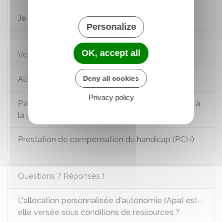
Je suis en situation de handicap
Personalize
OK, accept all
Voir aussi
Allocations et aides aux personnes âgées
Deny all cookies
Privacy policy
Particulier employeur : aide à domicile (services à
la personne)
Prestation de compensation du handicap (PCH)
Questions ? Réponses !
L'allocation personnalisée d'autonomie (Apa) est-
elle versée sous conditions de ressources ?