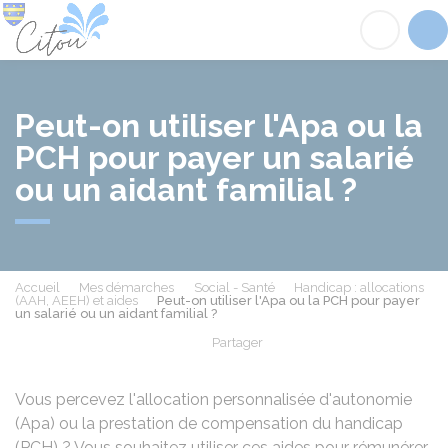
Citou
Acc
Peut-on utiliser l'Apa ou la
PCH pour payer un salarié
ou un aidant familial ?
Accueil
Mes démarches
Social - Santé
Handicap : allocations
(AAH, AEEH) et aides
Peut-on utiliser l'Apa ou la PCH pour payer
un salarié ou un aidant familial ?
Partager
Partager sur Facebook
Partager sur X - Twit
Partager sur
Par
Vous percevez l'allocation personnalisée d'autonomie
(Apa) ou la prestation de compensation du handicap
(PCH) ? Vous souhaitez utiliser ces aides pour rémunérer