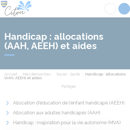
Citou
Acc
Handicap : allocations
(AAH, AEEH) et aides
Accueil
Mes démarches
Social - Santé
Handicap : allocations
(AAH, AEEH) et aides
Partager
Partager sur Facebook
Partager sur X - Twit
Partager sur
Par
Allocation d'éducation de l'enfant handicapé (AEEH)
Allocation aux adultes handicapés (AAH)
Handicap : majoration pour la vie autonome (MVA)