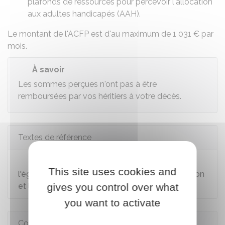
plafonds de ressources pour percevoir
l'allocation
aux adultes handicapés (AAH)
.
Le montant de l'ACFP est d'au maximum de
1 031 €
par
mois.
À savoir
Les sommes perçues n'ont pas à être
remboursées par vos héritiers à votre décès.
Textes de référence
Loi n°2005-102 du 11 février 2005 pour
This site uses cookies and
l'égalité des droits et des chances, la participation
et la citoyenneté des personnes handicapées
gives you control over what
you want to activate
Comment faire si...