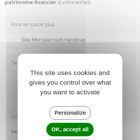
patrimoine financier
à votre enfant.
Pour en savoir plus
Site Mon parcours handicap
Textes de référence
This site uses cookies and
Code civil : articles 390 à 393
gives you control over what
you want to activate
Code civil : articles 477 à 488
Personalize
Comment faire si...
OK, accept all
Mon enfant est en situation de handicap